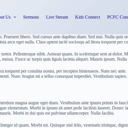
ut Us
Sermons
Live Stream
Kids Connect
PCFC Conn
io. Praesent libero. Sed cursus ante dapibus diam. Sed nisi. Nulla quis 
ia arcu eget nulla. Class aptent taciti sociosqu ad litora torquent per 
r tortor. Pellentesque nibh. Aenean quam. In scelerisque sem at dolor. Ma
non, massa. Fusce ac turpis quis ligula lacinia aliquet. Mauris ipsum. Nul
ora torquent per conubia nostra, per inceptos himenaeos. Nam nec ante. S
 potenti. Nunc feugiat mi a tellus consequat imperdiet. Vestibulum sapie
interdum magna augue eget diam. Vestibulum ante ipsum primis in faucibu
gue elementum. Morbi in ipsum sit amet pede facilisis laoreet. Donec la
mauris. Morbi in dui quis est pulvinar ullamcorper. Nulla facilisi.
 Integer id quam. Morbi mi. Quisque nisl felis, venenatis tristique, dignis