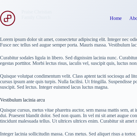
Skip
to
Praise Christian
content
Family Church
Home
Abo
Lorem ipsum dolor sit amet, consectetur adipiscing elit. Integer nec od
Fusce nec tellus sed augue semper porta. Mauris massa. Vestibulum lacin
Curabitur sodales ligula in libero. Sed dignissim lacinia nunc. Curabitu
egestas porttitor. Morbi lectus risus, iaculis vel, suscipit quis, luctus 
Quisque volutpat condimentum velit. Class aptent taciti sociosqu ad lit
cursus ipsum ante quis turpis. Nulla facilisi. Ut fringilla. Suspendisse
suscipit. Sed lectus. Integer euismod lacus luctus magna.
Vestibulum lacinia arcu
Quisque cursus, metus vitae pharetra auctor, sem massa mattis sem, at 
dui. Praesent blandit dolor. Sed non quam. In vel mi sit amet augue con
tincidunt malesuada tellus. Ut ultrices ultrices enim. Curabitur sit amet 
Integer lacinia sollicitudin massa. Cras metus. Sed aliquet risus a tortor.