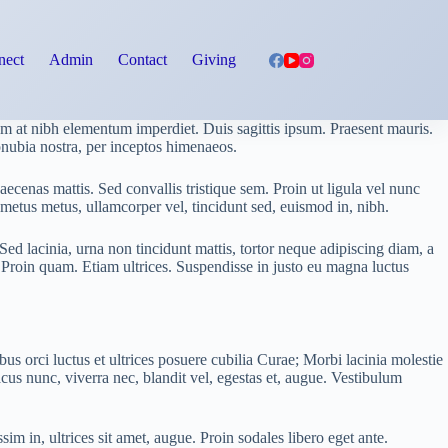
ect
Admin
Contact
Giving
sem at nibh elementum imperdiet. Duis sagittis ipsum. Praesent mauris.
conubia nostra, per inceptos himenaeos.
ecenas mattis. Sed convallis tristique sem. Proin ut ligula vel nunc
la metus metus, ullamcorper vel, tincidunt sed, euismod in, nibh.
ed lacinia, urna non tincidunt mattis, tortor neque adipiscing diam, a
n. Proin quam. Etiam ultrices. Suspendisse in justo eu magna luctus
s orci luctus et ultrices posuere cubilia Curae; Morbi lacinia molestie
cus nunc, viverra nec, blandit vel, egestas et, augue. Vestibulum
sim in, ultrices sit amet, augue. Proin sodales libero eget ante.